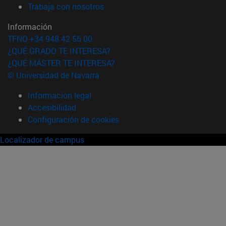
(abre en nueva ventana)
Trabaja con nosotros
Información
TFNO +34 948 42 56 00
¿QUÉ GRADO TE INTERESA?
¿QUÉ MÁSTER TE INTERESA?
© Universidad de Navarra
Información legal
Accesibilidad
Configuración de cookies
Localizador de campus