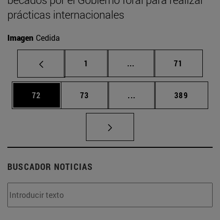
prácticas internacionales
Imagen
Cedida
Página
Páginas intermedias Us
Página
1
...
71
Página
Página
Páginas intermedias U
Página
72
73
...
389
BUSCADOR NOTICIAS