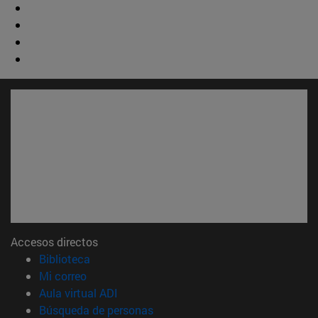
Accesos directos
(abre en nueva ventana)
Biblioteca
(abre en nueva ventana)
Mi correo
(abre en nueva ventana)
Aula virtual ADI
(abre en nueva ventana)
Búsqueda de personas