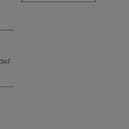
dad’
l