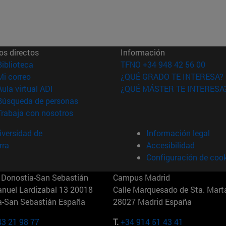
os directos
Información
(abre en nueva ventana)
Biblioteca
TFNO +34 948 42 56 00
(abre en nueva ventana)
Mi correo
¿QUÉ GRADO TE INTERESA?
(abre en nueva ventana)
Aula virtual ADI
¿QUÉ MÁSTER TE INTERESA
(abre en nueva ventana)
Búsqueda de personas
(abre en nueva ventana)
Trabaja con nosotros
versidad de
Información legal
rra
Accesibilidad
Configuración de coo
Donostia-San Sebastián
Campus Madrid
anuel Lardizabal 13 20018
Calle Marquesado de Sta. Marta
a-San Sebastián España
28027 Madrid España
43 21 98 77
T.
+34 914 51 43 41