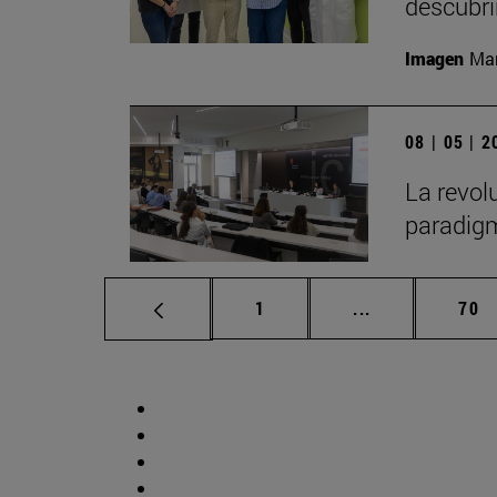
descubr
Imagen
Man
08 | 05 | 
La revol
paradigm
Página
Páginas interm
Pág
1
...
70