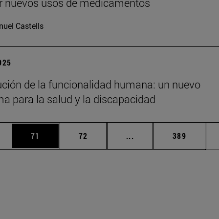
ir nuevos usos de medicamentos
uel Castells
2025
ución de la funcionalidad humana: un nuevo
a para la salud y la discapacidad
edias Use TAB para desplazarse.
ina
Página
Página
Páginas intermedias Us
Página
71
72
...
389