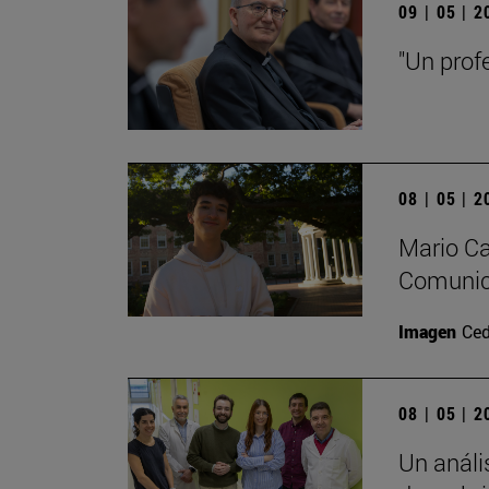
09 | 05 | 
"Un prof
08 | 05 | 
Mario Ca
Comunica
Imagen
Ced
08 | 05 | 
Un análi