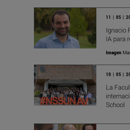
11 | 05 | 
Ignacio 
IA para 
Imagen
Man
10 | 05 | 
La Facul
internac
School