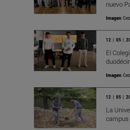
nuevo P
Imagen
Ced
12 | 05 | 
El Coleg
duodécim
Imagen
Ced
12 | 05 | 
La Univer
campus c