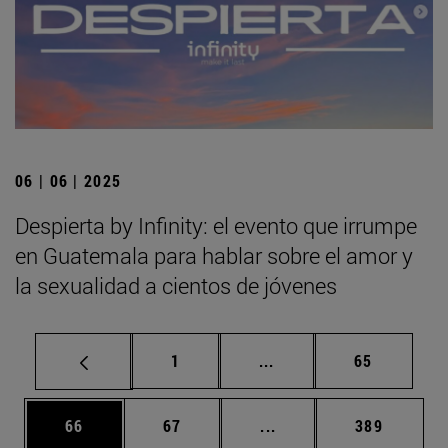
06 | 06 | 2025
Despierta by Infinity: el evento que irrumpe
en Guatemala para hablar sobre el amor y
la sexualidad a cientos de jóvenes
Página
Páginas intermedias Us
Página
1
...
65
Página
Página
Páginas intermedias U
Página
66
67
...
389