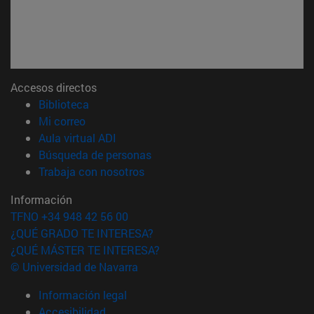
Accesos directos
(abre en nueva ventana)
Biblioteca
(abre en nueva ventana)
Mi correo
(abre en nueva ventana)
Aula virtual ADI
(abre en nueva ventana)
Búsqueda de personas
(abre en nueva ventana)
Trabaja con nosotros
Información
TFNO +34 948 42 56 00
¿QUÉ GRADO TE INTERESA?
¿QUÉ MÁSTER TE INTERESA?
© Universidad de Navarra
Información legal
Accesibilidad