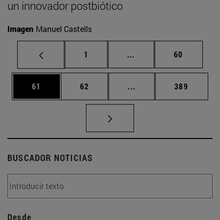
un innovador postbiótico
Imagen
Manuel Castells
Página
Páginas intermedias Us
Página
1
...
60
Página
Página
Páginas intermedias U
Página
61
62
...
389
BUSCADOR NOTICIAS
Desde