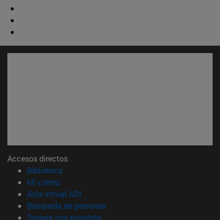
Accesos directos
(abre en nueva ventana)
Biblioteca
(abre en nueva ventana)
Mi correo
(abre en nueva ventana)
Aula virtual ADI
(abre en nueva ventana)
Búsqueda de personas
(abre en nueva ventana)
Trabaja con nosotros