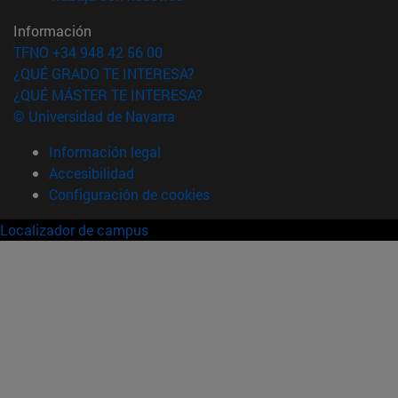
Información
TFNO +34 948 42 56 00
¿QUÉ GRADO TE INTERESA?
¿QUÉ MÁSTER TE INTERESA?
© Universidad de Navarra
Información legal
Accesibilidad
Configuración de cookies
Localizador de campus