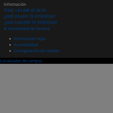
Información
TFNO +34 948 42 56 00
¿QUÉ GRADO TE INTERESA?
¿QUÉ MÁSTER TE INTERESA?
© Universidad de Navarra
Información legal
Accesibilidad
Configuración de cookies
Localizador de campus