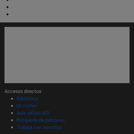
Accesos directos
(abre en nueva ventana)
Biblioteca
(abre en nueva ventana)
Mi correo
(abre en nueva ventana)
Aula virtual ADI
(abre en nueva ventana)
Búsqueda de personas
(abre en nueva ventana)
Trabaja con nosotros