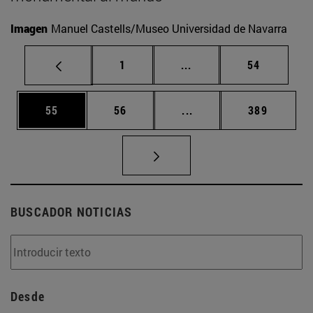
Imagen
Manuel Castells/Museo Universidad de Navarra
Página
Páginas intermedias Us
Página
1
...
54
Página
Página
Páginas intermedias U
Página
55
56
...
389
BUSCADOR NOTICIAS
Desde