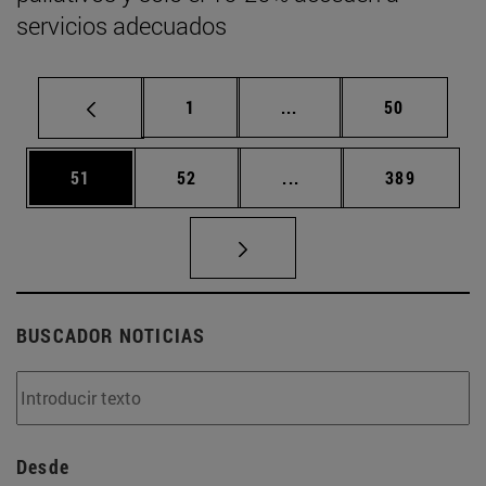
servicios adecuados
Página
Páginas intermedias Us
Página
1
...
50
Página
Página
Páginas intermedias U
Página
51
52
...
389
BUSCADOR NOTICIAS
Desde