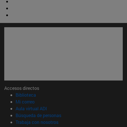
Accesos directos
(abre en nueva ventana)
Biblioteca
(abre en nueva ventana)
Mi correo
(abre en nueva ventana)
Aula virtual ADI
(abre en nueva ventana)
Búsqueda de personas
(abre en nueva ventana)
Trabaja con nosotros