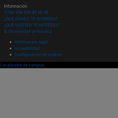
Información
TFNO +34 948 42 56 00
¿QUÉ GRADO TE INTERESA?
¿QUÉ MÁSTER TE INTERESA?
© Universidad de Navarra
Información legal
Accesibilidad
Configuración de cookies
Localizador de campus