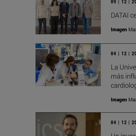
09 | 12 | 
DATAI ce
Imagen
Man
04 | 12 | 
La Univer
más infl
cardiolo
Imagen
Man
04 | 12 | 
Un inves