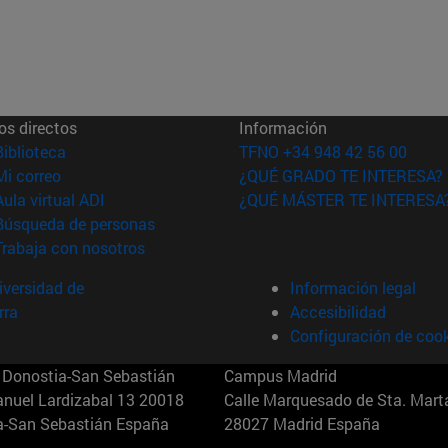
os directos
Información
(abre en nueva ventana)
Biblioteca
TFNO +34 948 42 56 00
(abre en nueva ventana)
Mi correo
¿QUÉ GRADO TE INTERESA?
(abre en nueva ventana)
Aula virtual ADI
¿QUÉ MÁSTER TE INTERESA
(abre en nueva ventana)
Búsqueda de personas
(abre en nueva ventana)
Trabaja con nosotros
versidad de
Información legal
rra
Accesibilidad
Configuración de coo
Donostia-San Sebastián
Campus Madrid
anuel Lardizabal 13 20018
Calle Marquesado de Sta. Marta
a-San Sebastián España
28027 Madrid España