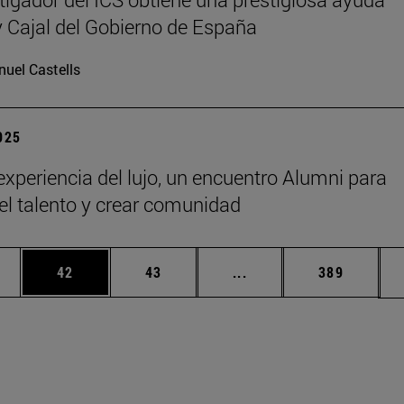
Cajal del Gobierno de España
uel Castells
2025
 experiencia del lujo, un encuentro Alumni para
 el talento y crear comunidad
edias Use TAB para desplazarse.
ina
Página
Página
Páginas intermedias Us
Página
42
43
...
389