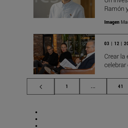
Ramón y 
Imagen
Man
03 | 12 | 
Crear la
celebrar
Página
Páginas interm
Pág
1
...
41