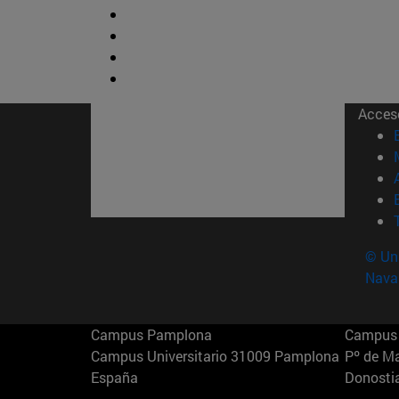
Acces
© Uni
Nava
Campus Pamplona
Campus 
Campus Universitario 31009 Pamplona
Pº de M
España
Donosti