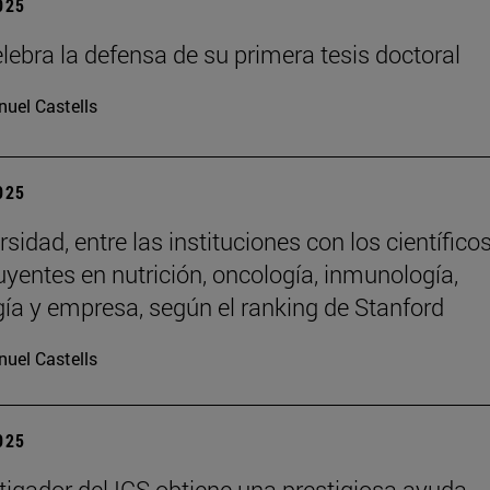
2025
lebra la defensa de su primera tesis doctoral
uel Castells
2025
sidad, entre las instituciones con los científico
uyentes en nutrición, oncología, inmunología,
gía y empresa, según el ranking de Stanford
uel Castells
2025
tigador del ICS obtiene una prestigiosa ayuda