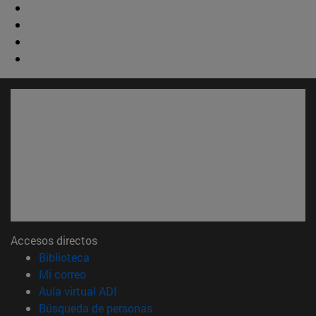
Accesos directos
(abre en nueva ventana)
Biblioteca
(abre en nueva ventana)
Mi correo
(abre en nueva ventana)
Aula virtual ADI
(abre en nueva ventana)
Búsqueda de personas