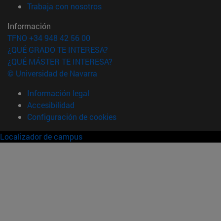
(abre en nueva ventana)
Trabaja con nosotros
Información
TFNO +34 948 42 56 00
¿QUÉ GRADO TE INTERESA?
¿QUÉ MÁSTER TE INTERESA?
© Universidad de Navarra
Información legal
Accesibilidad
Configuración de cookies
Localizador de campus