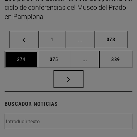
ciclo de conferencias del Museo del Prado
en Pamplona
Página
Páginas intermedias Us
Página
1
...
373
Página
Página
Páginas intermedias 
Página
374
375
...
389
BUSCADOR NOTICIAS