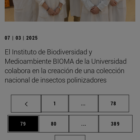
07 | 03 | 2025
El Instituto de Biodiversidad y
Medioambiente BIOMA de la Universidad
colabora en la creación de una colección
nacional de insectos polinizadores
Página
Páginas intermedias Us
Página
1
...
78
Página
Página
Páginas intermedias U
Página
79
80
...
389