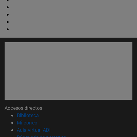
Accesos directos
(abre en nueva ventana)
Biblioteca
(abre en nueva ventana)
Mi correo
(abre en nueva ventana)
Aula virtual ADI
(abre en nueva ventana)