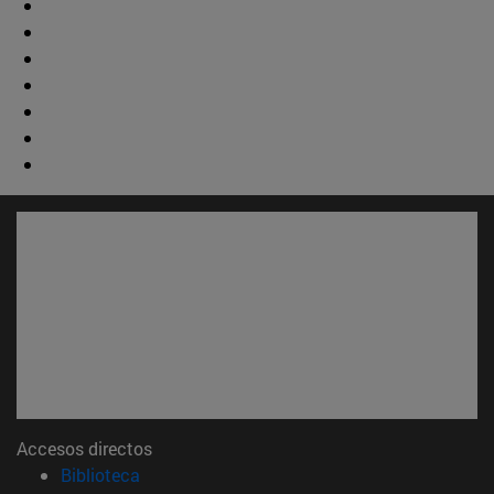
Accesos directos
(abre en nueva ventana)
Biblioteca