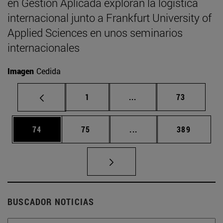
en Gestión Aplicada exploran la logística
internacional junto a Frankfurt University of
Applied Sciences en unos seminarios
internacionales
Imagen
Cedida
Página
Páginas intermedias Us
Página
1
...
73
Página
Página
Páginas intermedias U
Página
74
75
...
389
BUSCADOR NOTICIAS