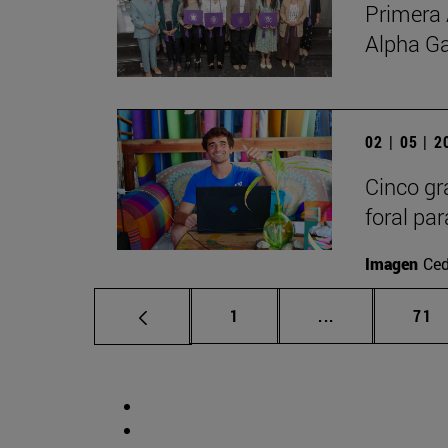
Primera 
Alpha G
02 | 05 | 
Cinco gr
foral par
Imagen
Ced
Página
Páginas interm
Pág
1
...
71