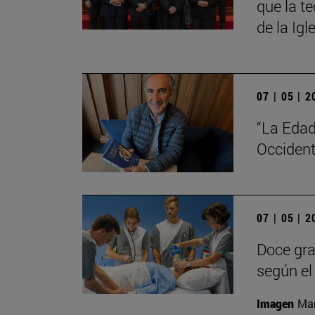
que la t
de la Igl
07 | 05 | 
“La Edad
Occident
07 | 05 | 
Doce gra
según el 
Imagen
Man