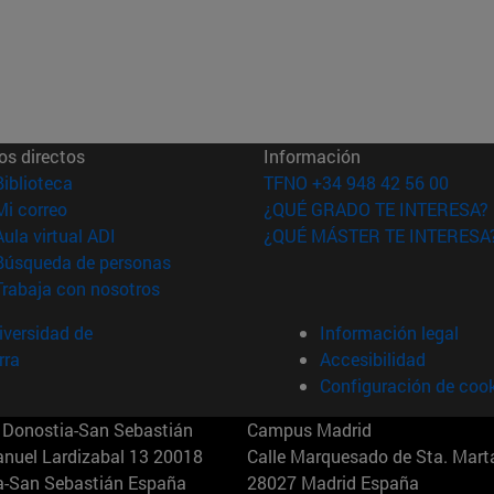
os directos
Información
(abre en nueva ventana)
Biblioteca
TFNO +34 948 42 56 00
(abre en nueva ventana)
Mi correo
¿QUÉ GRADO TE INTERESA?
(abre en nueva ventana)
Aula virtual ADI
¿QUÉ MÁSTER TE INTERESA
(abre en nueva ventana)
Búsqueda de personas
(abre en nueva ventana)
Trabaja con nosotros
versidad de
Información legal
rra
Accesibilidad
Configuración de coo
Donostia-San Sebastián
Campus Madrid
anuel Lardizabal 13 20018
Calle Marquesado de Sta. Marta
a-San Sebastián España
28027 Madrid España