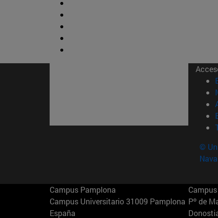
Acces
© Uni
Nava
Campus Pamplona
Campus 
Campus Universitario 31009 Pamplona
Pº de M
España
Donosti