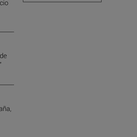
cio
 de
”
aña,