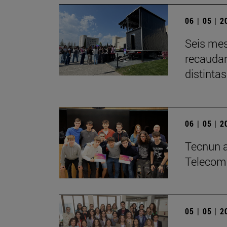
06 | 05 | 
Seis mes
recaudar
distintas
06 | 05 | 
­Tecnun a
Telecom
05 | 05 | 