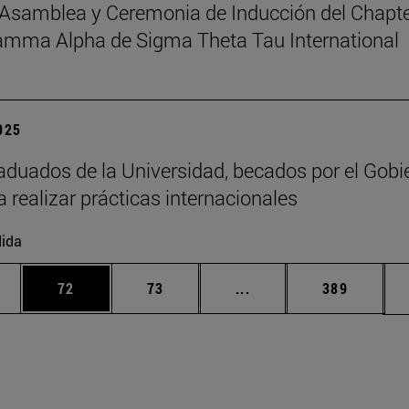
Asamblea y Ceremonia de Inducción del Chapt
amma Alpha de Sigma Theta Tau International
2025
aduados de la Universidad, becados por el Gobi
a realizar prácticas internacionales
ida
edias Use TAB para desplazarse.
ina
Página
Página
Páginas intermedias Us
Página
72
73
...
389