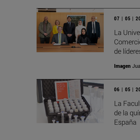
07 | 05 | 
La Unive
Comercio
de líder
Imagen
Jua
06 | 05 | 
La Facul
de la qu
España