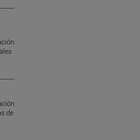
ación
ales
ación
as de