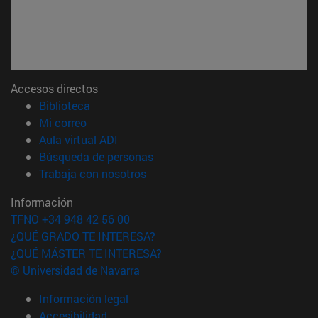
Accesos directos
(abre en nueva ventana)
Biblioteca
(abre en nueva ventana)
Mi correo
(abre en nueva ventana)
Aula virtual ADI
(abre en nueva ventana)
Búsqueda de personas
(abre en nueva ventana)
Trabaja con nosotros
Información
TFNO +34 948 42 56 00
¿QUÉ GRADO TE INTERESA?
¿QUÉ MÁSTER TE INTERESA?
© Universidad de Navarra
Información legal
Accesibilidad