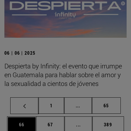
06 | 06 | 2025
Despierta by Infinity: el evento que irrumpe
en Guatemala para hablar sobre el amor y
la sexualidad a cientos de jóvenes
Página
Páginas intermedias Us
Página
1
...
65
Página
Página
Páginas intermedias U
Página
66
67
...
389