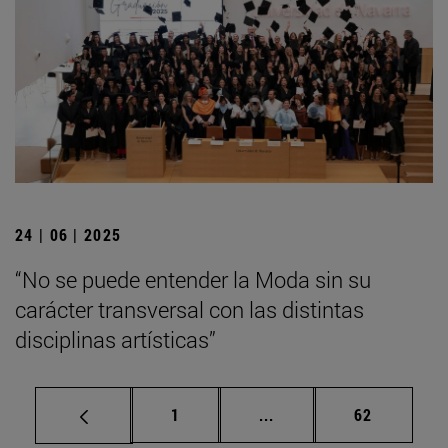
24 | 06 | 2025
“No se puede entender la Moda sin su
carácter transversal con las distintas
disciplinas artísticas”
Página
Páginas intermedias Us
Página
1
...
62