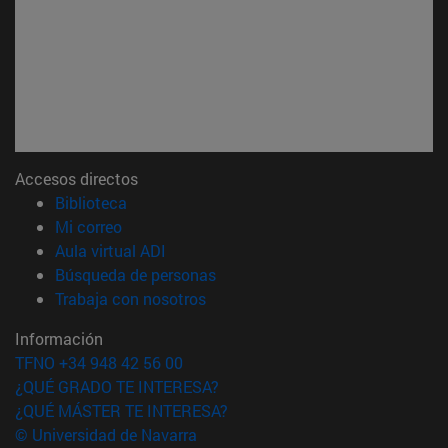
Accesos directos
(abre en nueva ventana)
Biblioteca
(abre en nueva ventana)
Mi correo
(abre en nueva ventana)
Aula virtual ADI
(abre en nueva ventana)
Búsqueda de personas
(abre en nueva ventana)
Trabaja con nosotros
Información
TFNO +34 948 42 56 00
¿QUÉ GRADO TE INTERESA?
¿QUÉ MÁSTER TE INTERESA?
© Universidad de Navarra