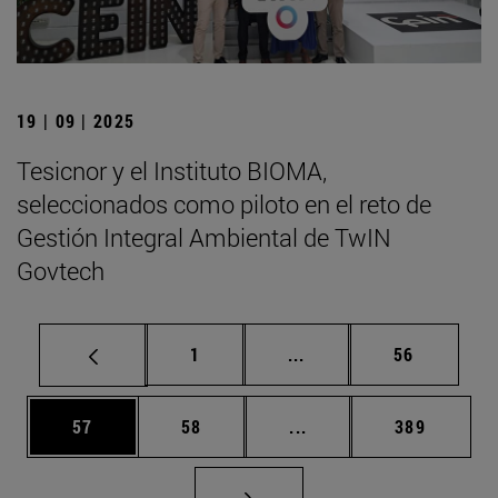
19 | 09 | 2025
Tesicnor y el Instituto BIOMA,
seleccionados como piloto en el reto de
Gestión Integral Ambiental de TwIN
Govtech
Página
Páginas intermedias Us
Página
1
...
56
Página
Página
Páginas intermedias U
Página
57
58
...
389