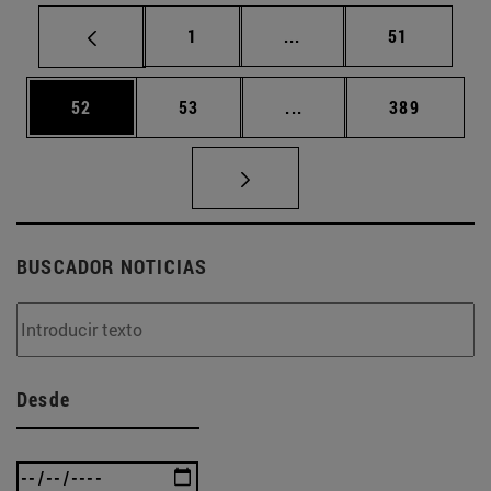
Página
Páginas intermedias Us
Página
1
...
51
Página
Página
Páginas intermedias U
Página
52
53
...
389
BUSCADOR NOTICIAS
Desde