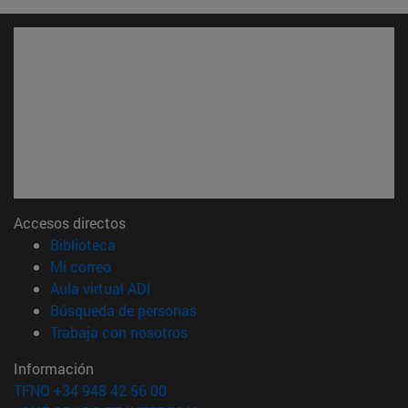
Accesos directos
(abre en nueva ventana)
Biblioteca
(abre en nueva ventana)
Mi correo
(abre en nueva ventana)
Aula virtual ADI
(abre en nueva ventana)
Búsqueda de personas
(abre en nueva ventana)
Trabaja con nosotros
Información
TFNO +34 948 42 56 00