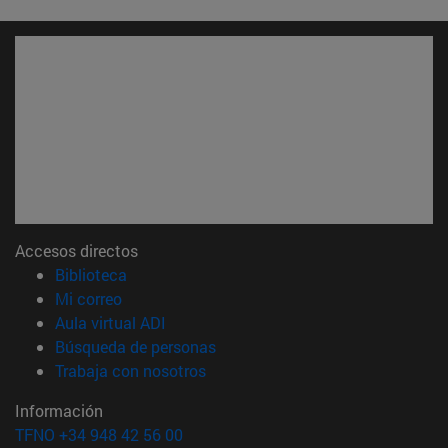
Accesos directos
(abre en nueva ventana)
Biblioteca
(abre en nueva ventana)
Mi correo
(abre en nueva ventana)
Aula virtual ADI
(abre en nueva ventana)
Búsqueda de personas
(abre en nueva ventana)
Trabaja con nosotros
Información
TFNO +34 948 42 56 00