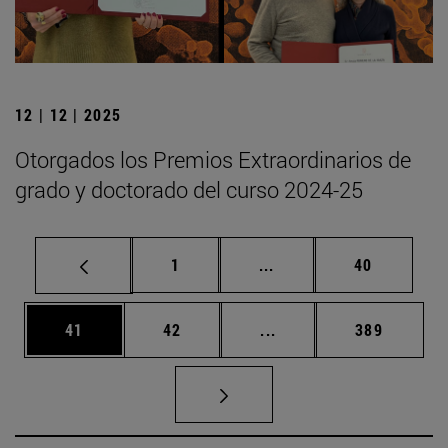
12 | 12 | 2025
Otorgados los Premios Extraordinarios de
grado y doctorado del curso 2024-25
Página
Páginas intermedias Us
Página
1
...
40
Página
Página
Páginas intermedias U
Página
41
42
...
389