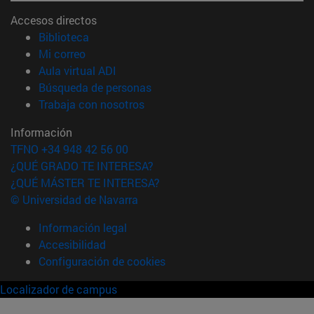
Accesos directos
(abre en nueva ventana)
Biblioteca
(abre en nueva ventana)
Mi correo
(abre en nueva ventana)
Aula virtual ADI
(abre en nueva ventana)
Búsqueda de personas
(abre en nueva ventana)
Trabaja con nosotros
Información
TFNO +34 948 42 56 00
¿QUÉ GRADO TE INTERESA?
¿QUÉ MÁSTER TE INTERESA?
© Universidad de Navarra
Información legal
Accesibilidad
Configuración de cookies
Localizador de campus