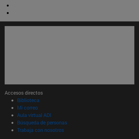
Accesos directos
(abre en nueva ventana)
Biblioteca
(abre en nueva ventana)
Mi correo
(abre en nueva ventana)
Aula virtual ADI
(abre en nueva ventana)
Búsqueda de personas
(abre en nueva ventana)
Trabaja con nosotros