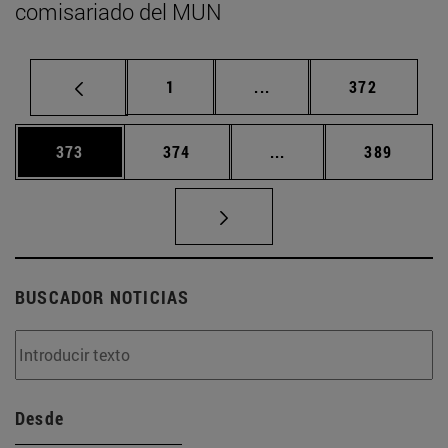
comisariado del MUN
Página
Páginas intermedias Us
Página
1
...
372
Página
Página
Páginas intermedias 
Página
373
374
...
389
BUSCADOR NOTICIAS
Desde