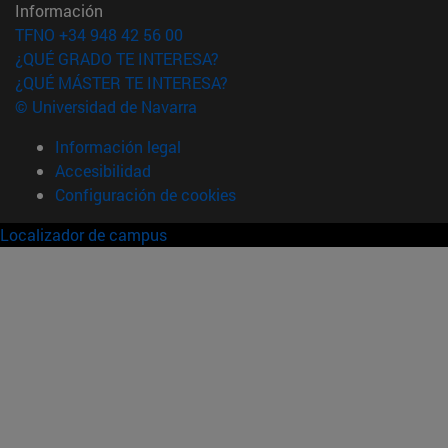
Información
TFNO +34 948 42 56 00
¿QUÉ GRADO TE INTERESA?
¿QUÉ MÁSTER TE INTERESA?
© Universidad de Navarra
Información legal
Accesibilidad
Configuración de cookies
Localizador de campus