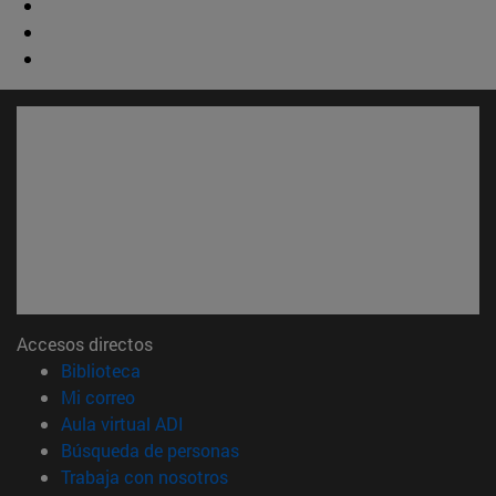
Accesos directos
(abre en nueva ventana)
Biblioteca
(abre en nueva ventana)
Mi correo
(abre en nueva ventana)
Aula virtual ADI
(abre en nueva ventana)
Búsqueda de personas
(abre en nueva ventana)
Trabaja con nosotros