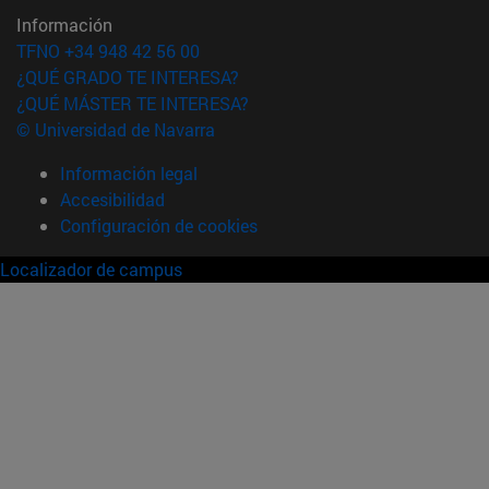
Información
TFNO +34 948 42 56 00
¿QUÉ GRADO TE INTERESA?
¿QUÉ MÁSTER TE INTERESA?
© Universidad de Navarra
Información legal
Accesibilidad
Configuración de cookies
Localizador de campus