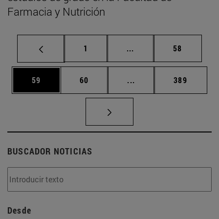
Farmacia y Nutrición
Página
Páginas intermedias Us
Página
1
...
58
Página
Página
Páginas intermedias U
Página
59
60
...
389
BUSCADOR NOTICIAS
Desde