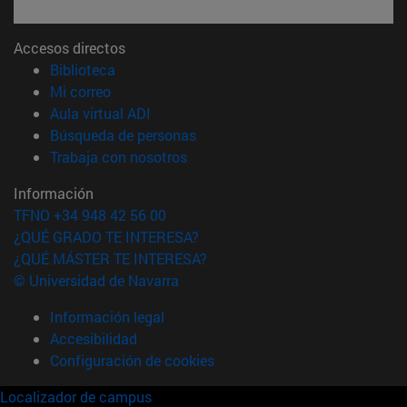
Accesos directos
(abre en nueva ventana)
Biblioteca
(abre en nueva ventana)
Mi correo
(abre en nueva ventana)
Aula virtual ADI
(abre en nueva ventana)
Búsqueda de personas
(abre en nueva ventana)
Trabaja con nosotros
Información
TFNO +34 948 42 56 00
¿QUÉ GRADO TE INTERESA?
¿QUÉ MÁSTER TE INTERESA?
© Universidad de Navarra
Información legal
Accesibilidad
Configuración de cookies
Localizador de campus