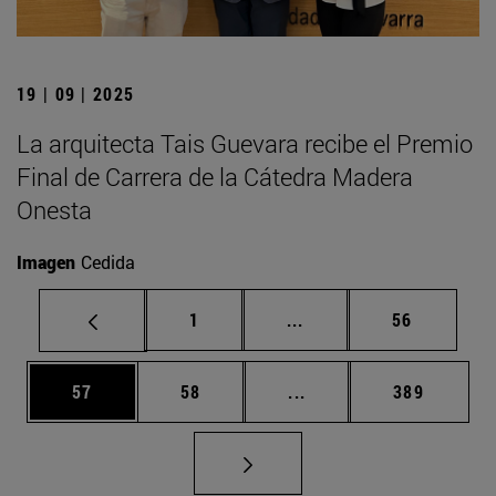
19 | 09 | 2025
La arquitecta Tais Guevara recibe el Premio
Final de Carrera de la Cátedra Madera
Onesta
Imagen
Cedida
Página
Páginas intermedias Us
Página
1
...
56
Página
Página
Páginas intermedias U
Página
57
58
...
389