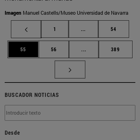
Imagen
Manuel Castells/Museo Universidad de Navarra
Página
Páginas intermedias Us
Página
1
...
54
Página
Página
Páginas intermedias U
Página
55
56
...
389
BUSCADOR NOTICIAS
Desde