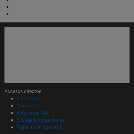
Accesos directos
(abre en nueva ventana)
Biblioteca
(abre en nueva ventana)
Mi correo
(abre en nueva ventana)
Aula virtual ADI
(abre en nueva ventana)
Búsqueda de personas
(abre en nueva ventana)
Trabaja con nosotros