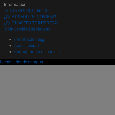
Información
TFNO +34 948 42 56 00
¿QUÉ GRADO TE INTERESA?
¿QUÉ MÁSTER TE INTERESA?
© Universidad de Navarra
Información legal
Accesibilidad
Configuración de cookies
Localizador de campus