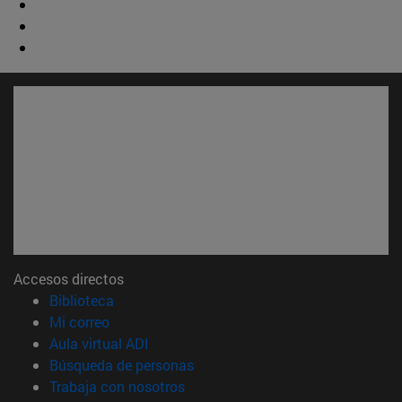
Accesos directos
(abre en nueva ventana)
Biblioteca
(abre en nueva ventana)
Mi correo
(abre en nueva ventana)
Aula virtual ADI
(abre en nueva ventana)
Búsqueda de personas
(abre en nueva ventana)
Trabaja con nosotros