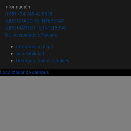
Información
TFNO +34 948 42 56 00
¿QUÉ GRADO TE INTERESA?
¿QUÉ MÁSTER TE INTERESA?
© Universidad de Navarra
Información legal
Accesibilidad
Configuración de cookies
Localizador de campus