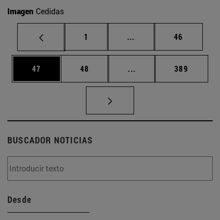
Imagen
Cedidas
Página
Páginas intermedias Us
Página
1
...
46
Página
Página
Páginas intermedias U
Página
47
48
...
389
BUSCADOR NOTICIAS
Desde