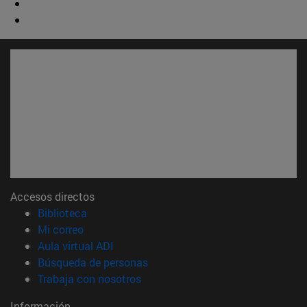
Accesos directos
(abre en nueva ventana)
Biblioteca
(abre en nueva ventana)
Mi correo
(abre en nueva ventana)
Aula virtual ADI
(abre en nueva ventana)
Búsqueda de personas
(abre en nueva ventana)
Trabaja con nosotros
Información