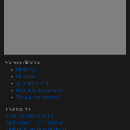
Accesos directos
(abre en nueva ventana)
Biblioteca
(abre en nueva ventana)
Mi correo
(abre en nueva ventana)
Aula virtual ADI
(abre en nueva ventana)
Búsqueda de personas
(abre en nueva ventana)
Trabaja con nosotros
Información
TFNO +34 948 42 56 00
¿QUÉ GRADO TE INTERESA?
¿QUÉ MÁSTER TE INTERESA?