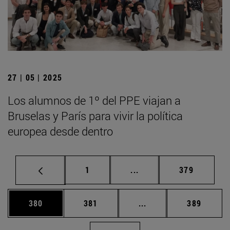
27 | 05 | 2025
Los alumnos de 1º del PPE viajan a
Bruselas y París para vivir la política
europea desde dentro
Página
Páginas intermedias Us
Página
1
...
379
Página
Página
Páginas intermedias 
Página
380
381
...
389