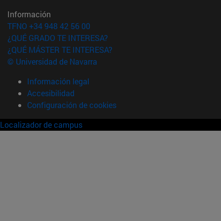
Información
TFNO +34 948 42 56 00
¿QUÉ GRADO TE INTERESA?
¿QUÉ MÁSTER TE INTERESA?
© Universidad de Navarra
Información legal
Accesibilidad
Configuración de cookies
Localizador de campus