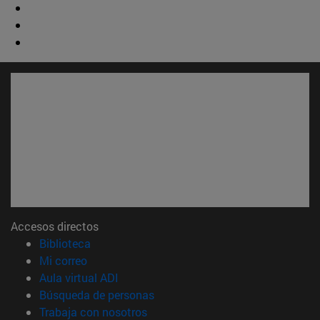
Accesos directos
(abre en nueva ventana)
Biblioteca
(abre en nueva ventana)
Mi correo
(abre en nueva ventana)
Aula virtual ADI
(abre en nueva ventana)
Búsqueda de personas
(abre en nueva ventana)
Trabaja con nosotros