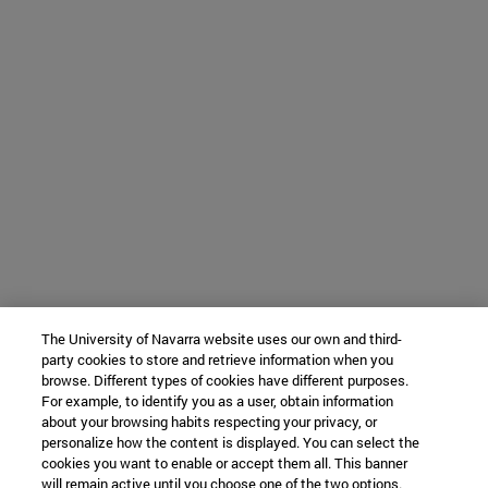
The University of Navarra website uses our own and third-
party cookies to store and retrieve information when you
browse. Different types of cookies have different purposes.
For example, to identify you as a user, obtain information
about your browsing habits respecting your privacy, or
personalize how the content is displayed. You can select the
cookies you want to enable or accept them all. This banner
will remain active until you choose one of the two options.