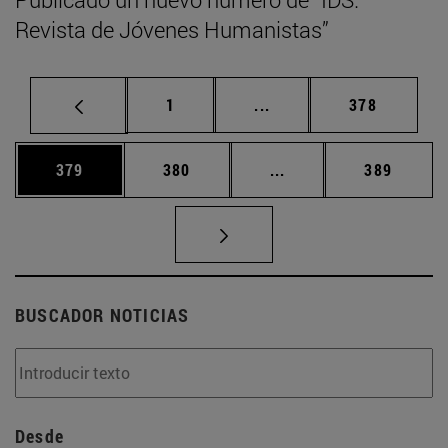
Revista de Jóvenes Humanistas”
Página
Páginas intermedias Us
Página
1
...
378
Página
Página
Páginas intermedias 
Página
379
380
...
389
BUSCADOR NOTICIAS
Desde