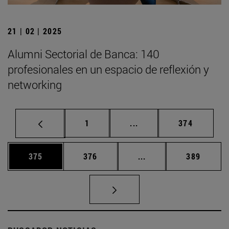
21 | 02 | 2025
Alumni Sectorial de Banca: 140
profesionales en un espacio de reflexión y
networking
Página
Páginas intermedias Us
Página
1
...
374
Página
Página
Páginas intermedias 
Página
375
376
...
389