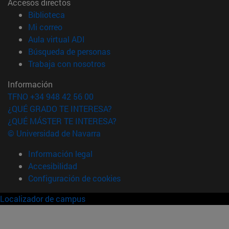
Accesos directos
(abre en nueva ventana)
Biblioteca
(abre en nueva ventana)
Mi correo
(abre en nueva ventana)
Aula virtual ADI
(abre en nueva ventana)
Búsqueda de personas
(abre en nueva ventana)
Trabaja con nosotros
Información
TFNO +34 948 42 56 00
¿QUÉ GRADO TE INTERESA?
¿QUÉ MÁSTER TE INTERESA?
© Universidad de Navarra
Información legal
Accesibilidad
Configuración de cookies
Localizador de campus