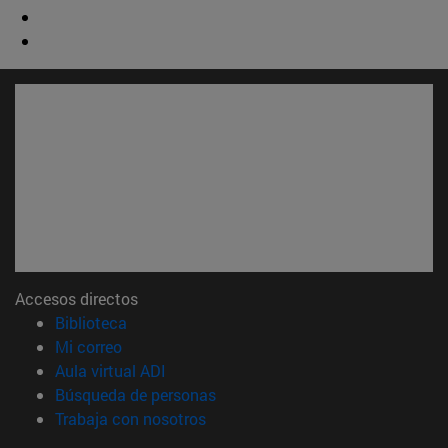
Accesos directos
(abre en nueva ventana)
Biblioteca
(abre en nueva ventana)
Mi correo
(abre en nueva ventana)
Aula virtual ADI
(abre en nueva ventana)
Búsqueda de personas
(abre en nueva ventana)
Trabaja con nosotros