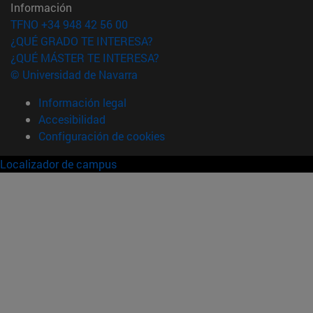
Información
TFNO +34 948 42 56 00
¿QUÉ GRADO TE INTERESA?
¿QUÉ MÁSTER TE INTERESA?
© Universidad de Navarra
Información legal
Accesibilidad
Configuración de cookies
Localizador de campus