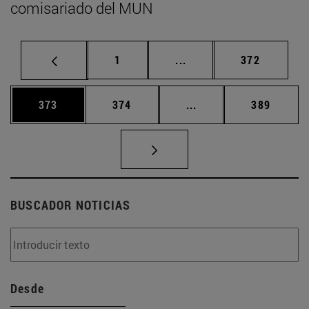
comisariado del MUN
Página
Páginas intermedias Us
Página
1
...
372
Página
Página
Páginas intermedias 
Página
373
374
...
389
BUSCADOR NOTICIAS
Desde