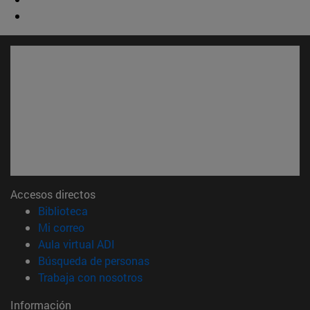
Accesos directos
(abre en nueva ventana)
Biblioteca
(abre en nueva ventana)
Mi correo
(abre en nueva ventana)
Aula virtual ADI
(abre en nueva ventana)
Búsqueda de personas
(abre en nueva ventana)
Trabaja con nosotros
Información