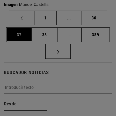
Imagen
Manuel Castells
Página
Páginas intermedias Us
Página
1
...
36
Página
Página
Páginas intermedias U
Página
37
38
...
389
BUSCADOR NOTICIAS
Desde