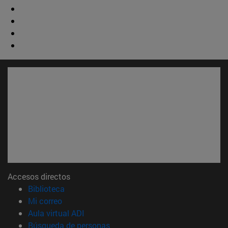
Accesos directos
(abre en nueva ventana)
Biblioteca
(abre en nueva ventana)
Mi correo
(abre en nueva ventana)
Aula virtual ADI
(abre en nueva ventana)
Búsqueda de personas