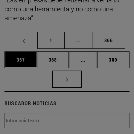
como una herramienta y no como una
amenaza”
Página
Páginas intermedias Us
Página
1
...
366
Página
Página
Páginas intermedias 
Página
367
368
...
389
BUSCADOR NOTICIAS