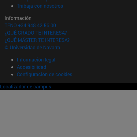
(abre en nueva ventana)
Trabaja con nosotros
Información
TFNO +34 948 42 56 00
¿QUÉ GRADO TE INTERESA?
¿QUÉ MÁSTER TE INTERESA?
© Universidad de Navarra
Información legal
Accesibilidad
Configuración de cookies
Localizador de campus