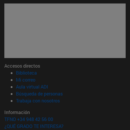
Accesos directos
(abre en nueva ventana)
Biblioteca
(abre en nueva ventana)
Mi correo
(abre en nueva ventana)
Aula virtual ADI
(abre en nueva ventana)
Búsqueda de personas
(abre en nueva ventana)
Trabaja con nosotros
Información
TFNO +34 948 42 56 00
¿QUÉ GRADO TE INTERESA?