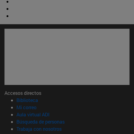
Accesos directos
(abre en nueva ventana)
Biblioteca
(abre en nueva ventana)
Mi correo
(abre en nueva ventana)
Aula virtual ADI
(abre en nueva ventana)
Búsqueda de personas
(abre en nueva ventana)
Trabaja con nosotros