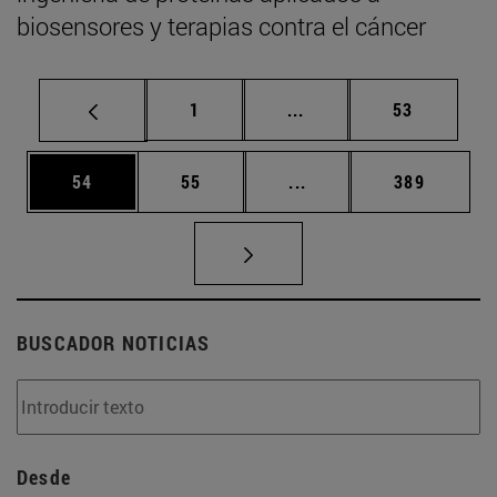
biosensores y terapias contra el cáncer
Página
Páginas intermedias Us
Página
1
...
53
Página
Página
Páginas intermedias U
Página
54
55
...
389
BUSCADOR NOTICIAS
Desde