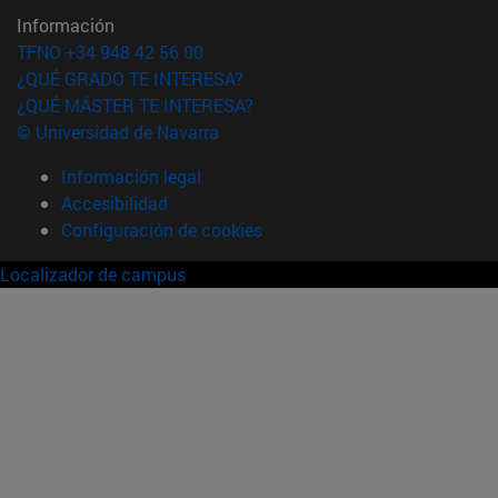
Información
TFNO +34 948 42 56 00
¿QUÉ GRADO TE INTERESA?
¿QUÉ MÁSTER TE INTERESA?
© Universidad de Navarra
Información legal
Accesibilidad
Configuración de cookies
Localizador de campus