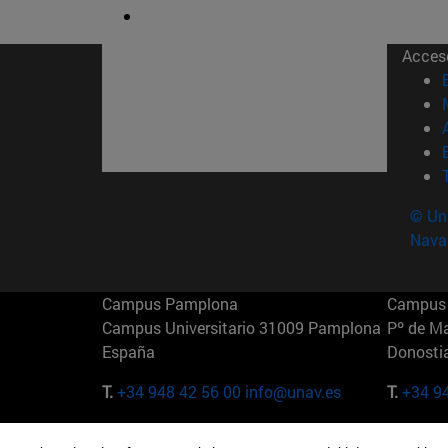
Acces
© Uni
Nava
Campus Pamplona
Campus 
Campus Universitario 31009 Pamplona
Pº de M
España
Donosti
T.
+34 948 42 56 00
info@unav.es
T.
+34 9
Campus Madrid (IESE)
Campus 