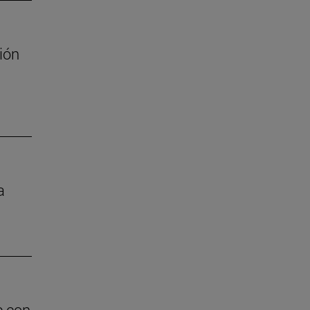
ión
a
e con