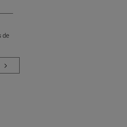
s de
e TAB para desplazarse.