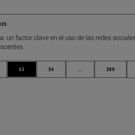
2025
a: un factor clave en el uso de las redes sociale
escentes
edias Use TAB para desplazarse.
ina
Página
Página
Páginas intermedias Us
Página
53
54
...
389