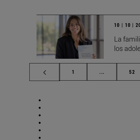
10 | 10 | 
La famili
los adol
Página
Páginas interm
Pág
1
...
52