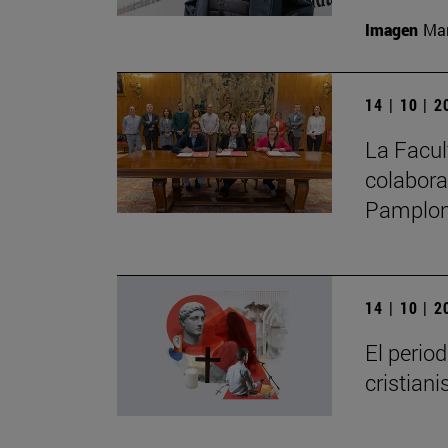
Imagen
Man
14 | 10 | 
La Facul
colabora
Pamplo
14 | 10 | 
El perio
cristian