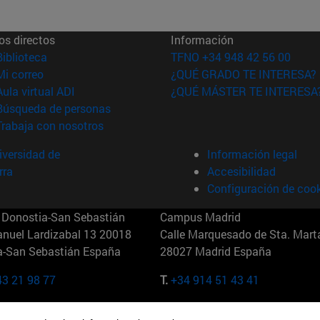
os directos
Información
(abre en nueva ventana)
Biblioteca
TFNO +34 948 42 56 00
(abre en nueva ventana)
Mi correo
¿QUÉ GRADO TE INTERESA?
(abre en nueva ventana)
Aula virtual ADI
¿QUÉ MÁSTER TE INTERESA
(abre en nueva ventana)
Búsqueda de personas
(abre en nueva ventana)
Trabaja con nosotros
versidad de
Información legal
rra
Accesibilidad
Configuración de coo
Donostia-San Sebastián
Campus Madrid
anuel Lardizabal 13 20018
Calle Marquesado de Sta. Marta
a-San Sebastián España
28027 Madrid España
43 21 98 77
T.
+34 914 51 43 41
Nueva York (IESE)
Campus Munich (IESE)