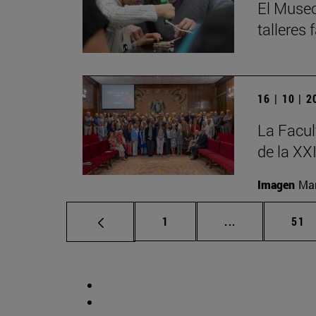
El Museo
talleres
16 | 10 | 
La Facul
de la XX
Imagen
Man
Página
Páginas interm
Pág
1
...
51