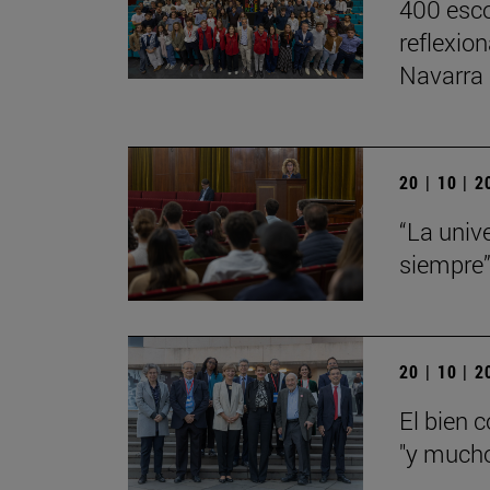
400 esco
reflexio
Navarra
20 | 10 | 
“La univ
siempre
20 | 10 | 
El bien 
"y mucho