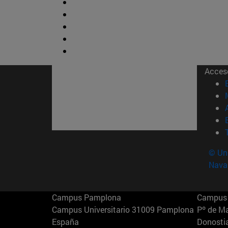
Acces
© Uni
Nava
Campus Pamplona
Campus 
Campus Universitario 31009 Pamplona
Pº de M
España
Donosti