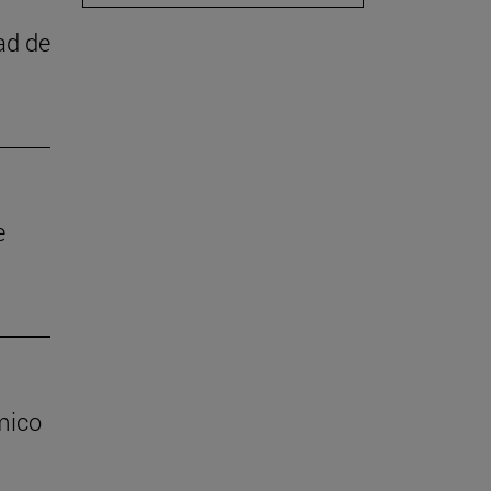
ad de
e
mico