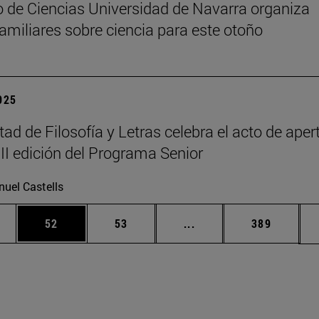
 de Ciencias Universidad de Navarra organiza
 familiares sobre ciencia para este otoño
2025
tad de Filosofía y Letras celebra el acto de aper
III edición del Programa Senior
uel Castells
edias Use TAB para desplazarse.
ina
Página
Página
Páginas intermedias Us
Página
52
53
...
389