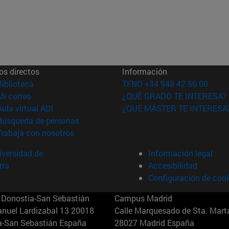
os directos
Información
(abre en nueva ventana)
Biblioteca
TFNO +34 948 42 56 00
(abre en nueva ventana)
Mi correo
¿QUÉ GRADO TE INTERESA?
(abre en nueva ventana)
Aula virtual ADI
¿QUÉ MÁSTER TE INTERESA
(abre en nueva ventana)
Búsqueda de personas
(abre en nueva ventana)
Trabaja con nosotros
versidad de
Información legal
rra
Accesibilidad
Configuración de coo
Donostia-San Sebastián
Campus Madrid
anuel Lardizabal 13 20018
Calle Marquesado de Sta. Marta
a-San Sebastián España
28027 Madrid España