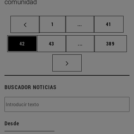
comunidad
Página
Páginas intermedias Us
Página
1
...
41
Página
Página
Páginas intermedias U
Página
42
43
...
389
BUSCADOR NOTICIAS
Desde