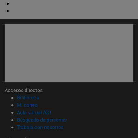
Accesos directos
(abre en nueva ventana)
Biblioteca
(abre en nueva ventana)
Mi correo
(abre en nueva ventana)
Aula virtual ADI
(abre en nueva ventana)
Búsqueda de personas
(abre en nueva ventana)
Trabaja con nosotros