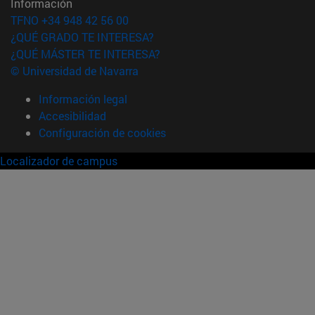
Información
TFNO +34 948 42 56 00
¿QUÉ GRADO TE INTERESA?
¿QUÉ MÁSTER TE INTERESA?
© Universidad de Navarra
Información legal
Accesibilidad
Configuración de cookies
Localizador de campus