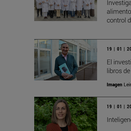
Investig
alimento
control 
19 | 01 | 
El inves
libros de
Imagen
Lei
19 | 01 | 
Inteligen