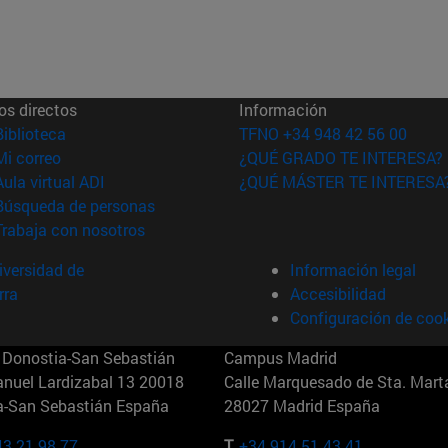
os directos
Información
(abre en nueva ventana)
Biblioteca
TFNO +34 948 42 56 00
(abre en nueva ventana)
Mi correo
¿QUÉ GRADO TE INTERESA?
(abre en nueva ventana)
Aula virtual ADI
¿QUÉ MÁSTER TE INTERESA
(abre en nueva ventana)
Búsqueda de personas
(abre en nueva ventana)
Trabaja con nosotros
versidad de
Información legal
rra
Accesibilidad
Configuración de coo
Donostia-San Sebastián
Campus Madrid
anuel Lardizabal 13 20018
Calle Marquesado de Sta. Marta
a-San Sebastián España
28027 Madrid España
43 21 98 77
T.
+34 914 51 43 41