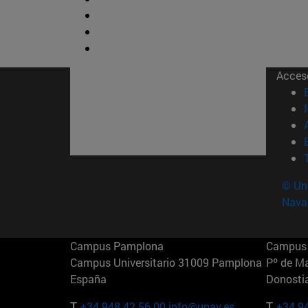
Acces
© Uni
Nava
Campus Pamplona
Campus 
Campus Universitario 31009 Pamplona
Pº de M
España
Donosti
T.
+34 948 42 56 00
info@unav.es
T.
+34 9