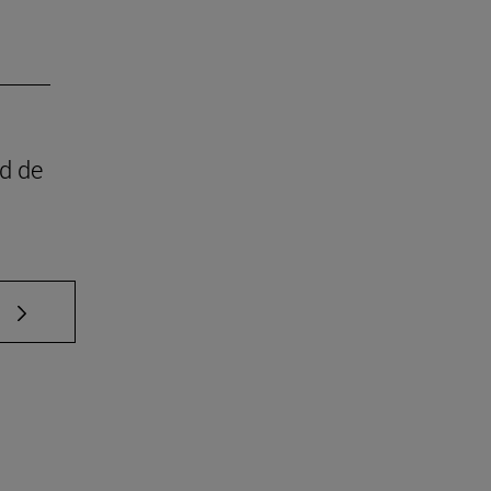
ad de
e TAB para desplazarse.