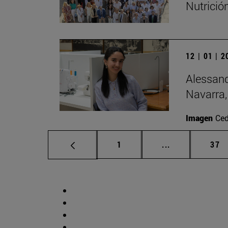
Nutrició
12 | 01 | 
Alessand
Navarra,
Imagen
Ced
Página
Páginas interm
Pág
1
...
37