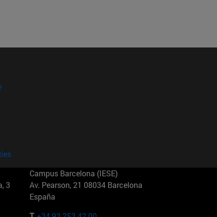
?
kies
Campus Barcelona (IESE)
, 3
Av. Pearson, 21 08034 Barcelona
España
T.
+34 93 253 42 00