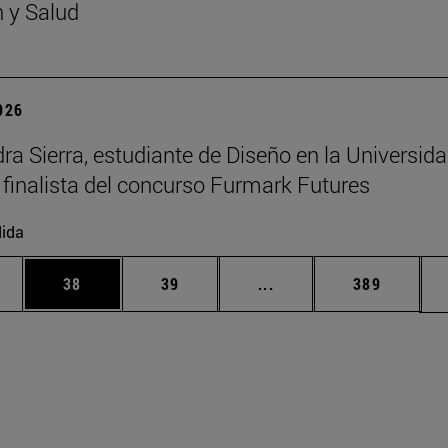
n y Salud
2026
ra Sierra, estudiante de Diseño en la Universid
 finalista del concurso Furmark Futures
ida
edias Use TAB para desplazarse.
ina
Página
Página
Páginas intermedias Us
Página
38
39
...
389