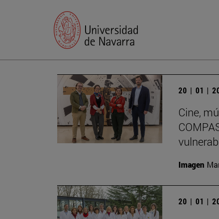
20 | 01 | 
Cine, mú
COMPASS
vulnerab
Imagen
Man
20 | 01 | 