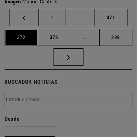
Imagen
Manuel Castells
Página
Páginas intermedias Us
Página
1
...
371
Página
Página
Páginas intermedias 
Página
372
373
...
389
BUSCADOR NOTICIAS
Desde