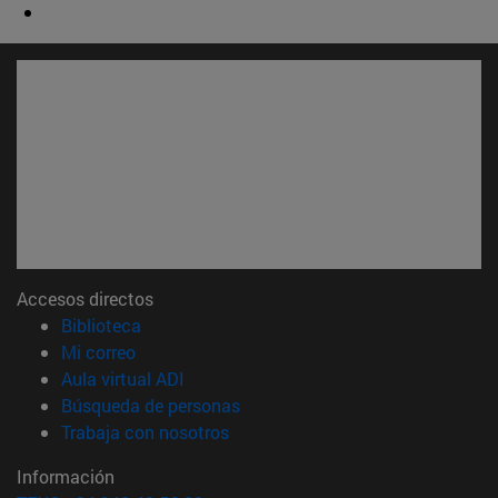
Accesos directos
(abre en nueva ventana)
Biblioteca
(abre en nueva ventana)
Mi correo
(abre en nueva ventana)
Aula virtual ADI
(abre en nueva ventana)
Búsqueda de personas
(abre en nueva ventana)
Trabaja con nosotros
Información