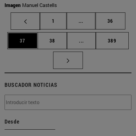
Imagen
Manuel Castells
Página
Páginas intermedias Us
Página
1
...
36
Página
Página
Páginas intermedias U
Página
37
38
...
389
BUSCADOR NOTICIAS
Desde