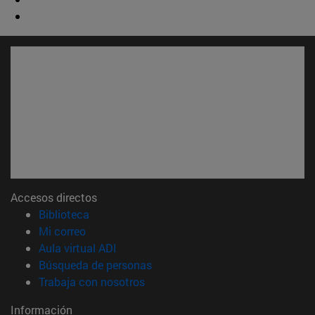
Accesos directos
(abre en nueva ventana)
Biblioteca
(abre en nueva ventana)
Mi correo
(abre en nueva ventana)
Aula virtual ADI
(abre en nueva ventana)
Búsqueda de personas
(abre en nueva ventana)
Trabaja con nosotros
Información