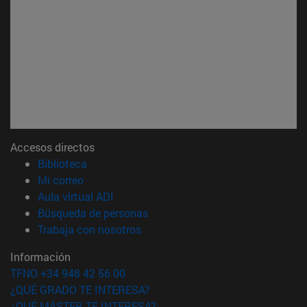
Accesos directos
(abre en nueva ventana)
Biblioteca
(abre en nueva ventana)
Mi correo
(abre en nueva ventana)
Aula virtual ADI
(abre en nueva ventana)
Búsqueda de personas
(abre en nueva ventana)
Trabaja con nosotros
Información
TFNO +34 948 42 56 00
¿QUÉ GRADO TE INTERESA?
¿QUÉ MÁSTER TE INTERESA?