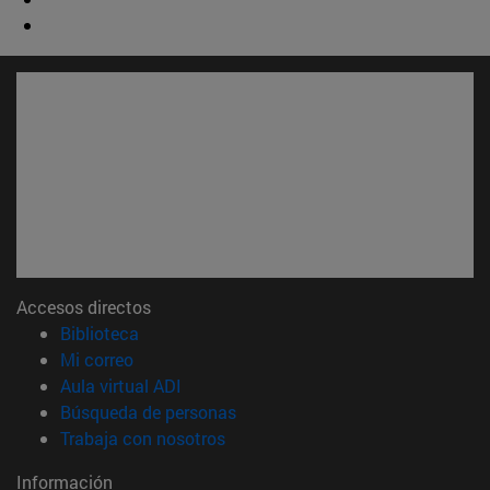
Accesos directos
(abre en nueva ventana)
Biblioteca
(abre en nueva ventana)
Mi correo
(abre en nueva ventana)
Aula virtual ADI
(abre en nueva ventana)
Búsqueda de personas
(abre en nueva ventana)
Trabaja con nosotros
Información