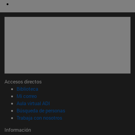
Accesos directos
(abre en nueva ventana)
Biblioteca
(abre en nueva ventana)
Mi correo
(abre en nueva ventana)
Aula virtual ADI
(abre en nueva ventana)
Búsqueda de personas
(abre en nueva ventana)
Trabaja con nosotros
Información