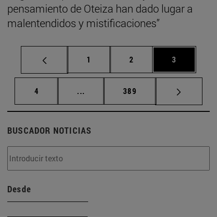
pensamiento de Oteiza han dado lugar a
malentendidos y mistificaciones”
Página
Página
Página
1
2
3
Página
Páginas intermedias Use TAB para d
Página
4
...
389
BUSCADOR NOTICIAS
Desde