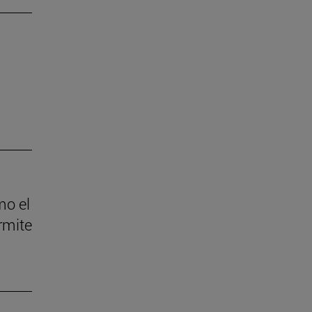
mo el
ermite