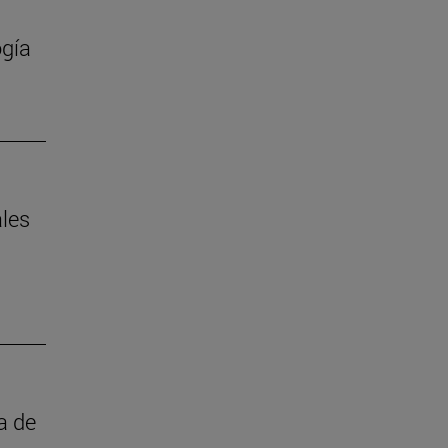
ogía
ales
a de