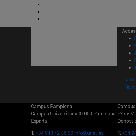
Acces
© Uni
Nava
Campus Pamplona
Campus 
Campus Universitario 31009 Pamplona
Pº de M
España
Donosti
T.
+34 948 42 56 00
info@unav.es
T.
+34 9