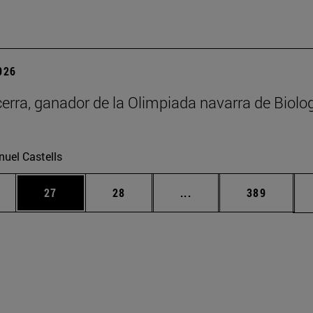
2026
erra, ganador de la Olimpiada navarra de Biolo
uel Castells
edias Use TAB para desplazarse.
ina
Página
Página
Páginas intermedias Us
Página
27
28
...
389