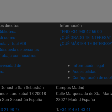
os directos
Información
(abre en nueva ventana)
Biblioteca
TFNO +34 948 42 56 00
(abre en nueva ventana)
Mi correo
¿QUÉ GRADO TE INTERESA?
(abre en nueva ventana)
Aula virtual ADI
¿QUÉ MÁSTER TE INTERESA
(abre en nueva ventana)
Búsqueda de personas
(abre en nueva ventana)
Trabaja con nosotros
versidad de
Información legal
rra
Accesibilidad
Configuración de coo
Donostia-San Sebastián
Campus Madrid
anuel Lardizabal 13 20018
Calle Marquesado de Sta. Marta
a-San Sebastián España
28027 Madrid España
43 21 98 77
T.
+34 914 51 43 41