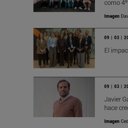
como 4º 
Imagen
Da
09 | 03 | 
El impact
09 | 03 | 
Javier G
hace crec
Imagen
Ced