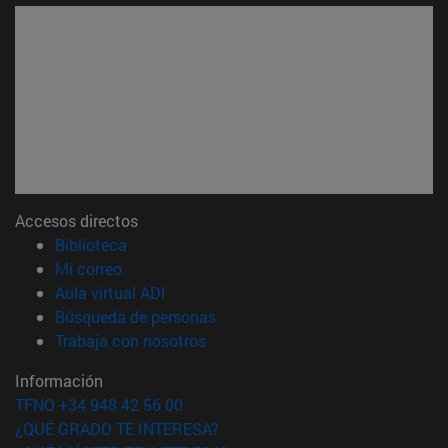
Accesos directos
(abre en nueva ventana)
Biblioteca
(abre en nueva ventana)
Mi correo
(abre en nueva ventana)
Aula virtual ADI
(abre en nueva ventana)
Búsqueda de personas
(abre en nueva ventana)
Trabaja con nosotros
Información
TFNO +34 948 42 56 00
¿QUÉ GRADO TE INTERESA?