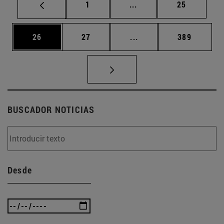
Página
Páginas intermedias Us
Página
1
...
25
Página
Página
Páginas intermedias U
Página
26
27
...
389
BUSCADOR NOTICIAS
Desde