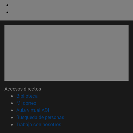
Accesos directos
(abre en nueva ventana)
Biblioteca
(abre en nueva ventana)
Mi correo
(abre en nueva ventana)
Aula virtual ADI
(abre en nueva ventana)
Búsqueda de personas
(abre en nueva ventana)
Trabaja con nosotros