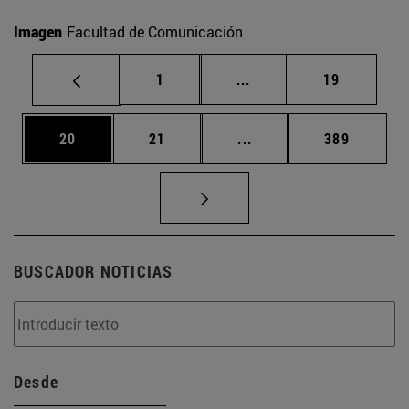
Imagen
Facultad de Comunicación
Página
Páginas intermedias Us
Página
1
...
19
Página
Página
Páginas intermedias U
Página
20
21
...
389
BUSCADOR NOTICIAS
Desde