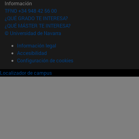
Información
TFNO +34 948 42 56 00
¿QUÉ GRADO TE INTERESA?
¿QUÉ MÁSTER TE INTERESA?
© Universidad de Navarra
Información legal
Accesibilidad
Configuración de cookies
Localizador de campus