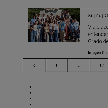
23 | 04 | 
Viaje ac
entender
Grado de
Imagen
Ced
Página
Páginas interm
Pág
1
...
17