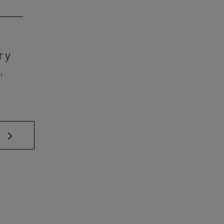
r y
,
e TAB para desplazarse.