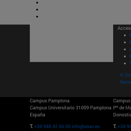
Acces
© Uni
Nava
Campus Pamplona
Campus 
Campus Universitario 31009 Pamplona
Pº de M
España
Donosti
T.
+34 948 42 56 00
info@unav.es
T.
+34 9