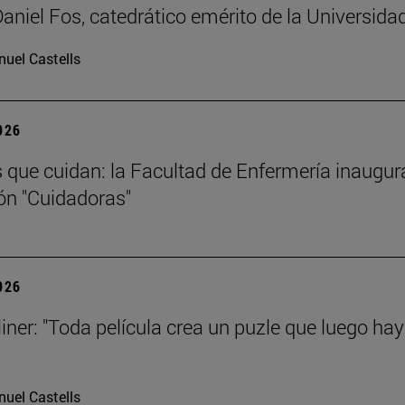
Daniel Fos, catedrático emérito de la Universida
uel Castells
2026
s que cuidan: la Facultad de Enfermería inaugur
ón "Cuidadoras"
2026
liner: "Toda película crea un puzle que luego ha
uel Castells