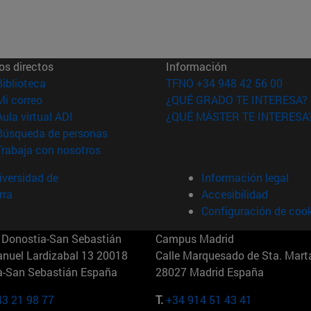
os directos
Información
(abre en nueva ventana)
Biblioteca
TFNO +34 948 42 56 00
(abre en nueva ventana)
Mi correo
¿QUÉ GRADO TE INTERESA?
(abre en nueva ventana)
Aula virtual ADI
¿QUÉ MÁSTER TE INTERESA
(abre en nueva ventana)
Búsqueda de personas
(abre en nueva ventana)
Trabaja con nosotros
versidad de
Información legal
rra
Accesibilidad
Configuración de coo
Donostia-San Sebastián
Campus Madrid
anuel Lardizabal 13 20018
Calle Marquesado de Sta. Marta
a-San Sebastián España
28027 Madrid España
43 21 98 77
T.
+34 914 51 43 41