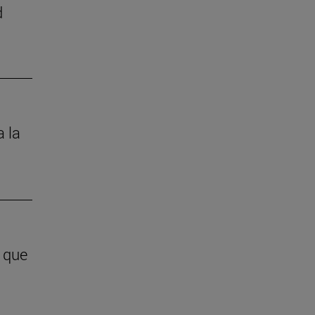
d
a la
y que