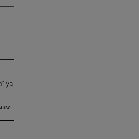
o” ya
curso