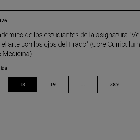
2026
adémico de los estudiantes de la asignatura “Ve
 el arte con los ojos del Prado” (Core Curriculum
 Medicina)
ida
edias Use TAB para desplazarse.
ina
Página
Página
Páginas intermedias Us
Página
18
19
...
389