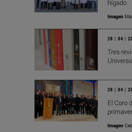
hígado
Imagen
Man
28 | 04 | 
Tres rev
Universi
28 | 04 | 
El Coro 
primave
Imagen
Ced