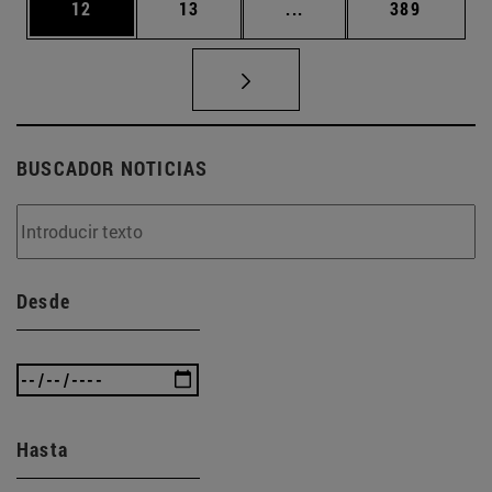
Página
Página
Páginas intermedias U
Página
12
13
...
389
BUSCADOR NOTICIAS
Desde
Hasta