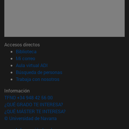
Accesos directos
(abre en nueva ventana)
Biblioteca
(abre en nueva ventana)
Mi correo
(abre en nueva ventana)
Aula virtual ADI
(abre en nueva ventana)
Búsqueda de personas
(abre en nueva ventana)
Trabaja con nosotros
Información
TFNO +34 948 42 56 00
¿QUÉ GRADO TE INTERESA?
¿QUÉ MÁSTER TE INTERESA?
© Universidad de Navarra