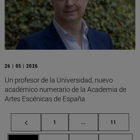
26 | 05 | 2026
Un profesor de la Universidad, nuevo
académico numerario de la Academia de
Artes Escénicas de España
Página
Páginas intermedias Us
Página
1
...
11