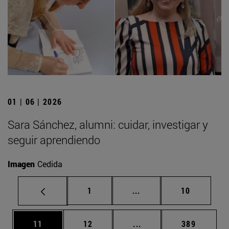
01 | 06 | 2026
Sara Sánchez, alumni: cuidar, investigar y
seguir aprendiendo
Imagen
Cedida
Página
Páginas intermedias Us
Página
1
...
10
Página
Página
Páginas intermedias U
Página
11
12
...
389