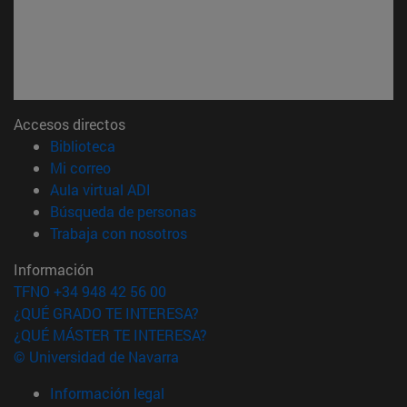
Accesos directos
(abre en nueva ventana)
Biblioteca
(abre en nueva ventana)
Mi correo
(abre en nueva ventana)
Aula virtual ADI
(abre en nueva ventana)
Búsqueda de personas
(abre en nueva ventana)
Trabaja con nosotros
Información
TFNO +34 948 42 56 00
¿QUÉ GRADO TE INTERESA?
¿QUÉ MÁSTER TE INTERESA?
© Universidad de Navarra
Información legal