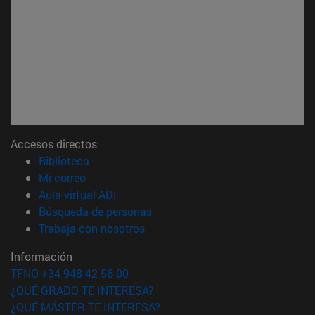
Accesos directos
(abre en nueva ventana)
Biblioteca
(abre en nueva ventana)
Mi correo
(abre en nueva ventana)
Aula virtual ADI
(abre en nueva ventana)
Búsqueda de personas
(abre en nueva ventana)
Trabaja con nosotros
Información
TFNO +34 948 42 56 00
¿QUÉ GRADO TE INTERESA?
¿QUÉ MÁSTER TE INTERESA?