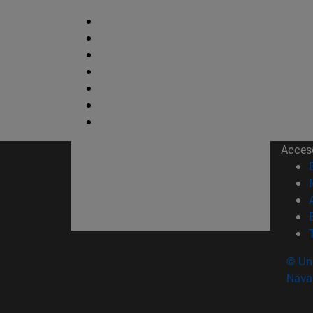
Acces
© Uni
Nava