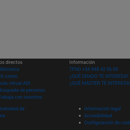
os directos
Información
(abre en nueva ventana)
Biblioteca
TFNO +34 948 42 56 00
(abre en nueva ventana)
Mi correo
¿QUÉ GRADO TE INTERESA?
(abre en nueva ventana)
Aula virtual ADI
¿QUÉ MÁSTER TE INTERESA
(abre en nueva ventana)
Búsqueda de personas
(abre en nueva ventana)
Trabaja con nosotros
versidad de
Información legal
rra
Accesibilidad
Configuración de coo