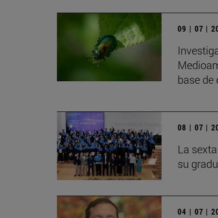
09 | 07 | 
Investig
Medioamb
base de 
08 | 07 | 
La sexta
su gradu
04 | 07 | 