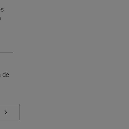
os
n
a de
e TAB para desplazarse.