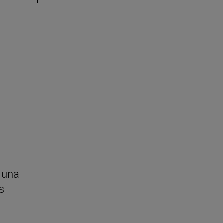
 una
s