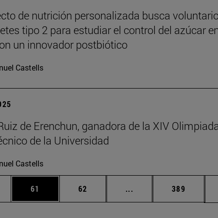
cto de nutrición personalizada busca voluntari
tes tipo 2 para estudiar el control del azúcar e
on un innovador postbiótico
uel Castells
2025
Ruiz de Erenchun, ganadora de la XIV Olimpiad
écnico de la Universidad
uel Castells
edias Use TAB para desplazarse.
ina
Página
Página
Páginas intermedias Us
Página
61
62
...
389