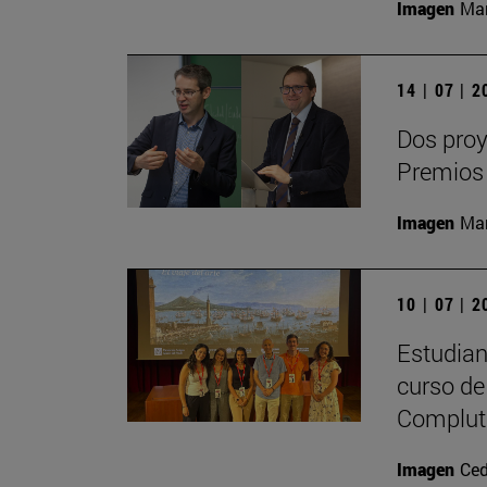
Imagen
Man
14 | 07 | 
Dos proy
Premios
Imagen
Man
10 | 07 | 
Estudiant
curso de 
Complute
Imagen
Ced