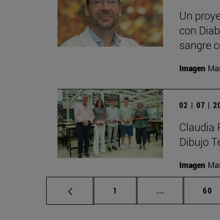
Un proye
con Diabe
sangre c
Imagen
Man
02 | 07 | 
Claudia 
Dibujo T
Imagen
Man
Página
Páginas interm
Pág
1
...
60