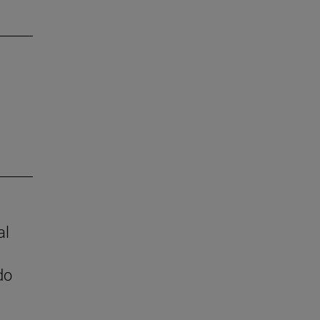
al
do